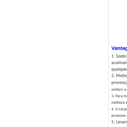
Vanta
1. Soob
acalmand
qualquer
2. Melho
prevençã
ombro e 
3. Para m
melhore a
4. O corp
promove a
5. Leva