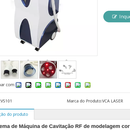
Inqu
har com:
:
VS101
Marca do Produto:
VCA LASER
ção do produto
ma de Máquina de Cavitação RF de modelagem corpo