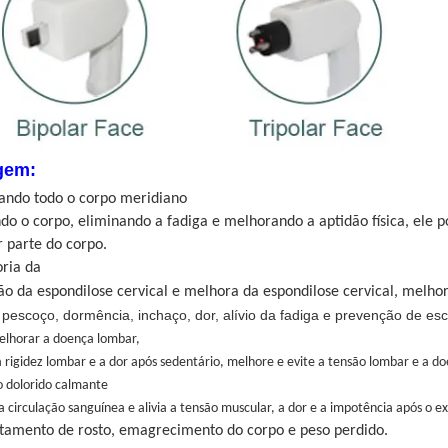
gem:
rando todo o corpo meridiano
o o corpo, eliminando a fadiga e melhorando a aptidão física, ele 
 parte do corpo.
ria da
o da espondilose cervical e melhora da espondilose cervical, melho
pescoço, dormência, inchaço, dor, alívio da fadiga e prevenção de esc
elhorar a doença lombar,
 rigidez lombar e a dor após sedentário, melhore e evite a tensão lombar e a d
o dolorido calmante
 circulação sanguínea e alivia a tensão muscular, a dor e a impotência após o e
ntamento de rosto, emagrecimento do corpo e peso perdido.