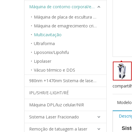
Máquina de contorno corporal/emagrecimento
Máquina de placa de escultura em gelo
Máquina de emagrecimento criolipólise
Multicavitação
Ultraforma
Liposonix/Lipohifu
Lipolaser
Vácuo térmico e DDS
980nm +1470nm Sistema de laser de diodo
compartil
IPL/SHR/E-LIGHT/RÉ
Modelo
Máquina DPL/luz celular/NIR
Descri
Sistema Laser Fracionado
Siste
Remoção de tatuagem a laser