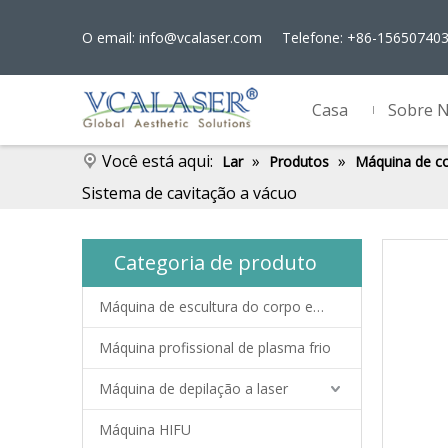
O email:
info@vcalaser.com
Telefone: +86-15650740
Casa
Sobre 
Você está aqui:
»
»
Lar
Produtos
Máquina de c
Sistema de cavitação a vácuo
Categoria de produto
Máquina de escultura do corpo ems
Máquina profissional de plasma frio
Máquina de depilação a laser
Máquina HIFU