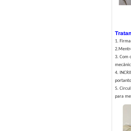
Trata
1. Firma
2.Mentro
3. Com o
mecânico
4. INCR
portanto
5. Circu
para mel