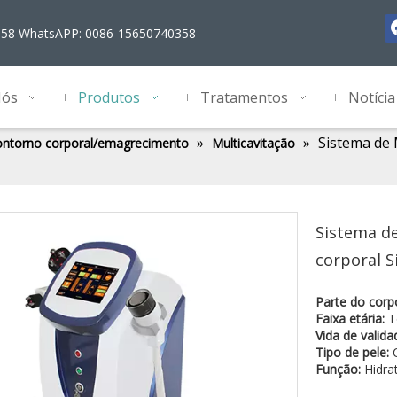
358 WhatsAPP: 0086-15650740358
Nós
Produtos
Tratamentos
Notícia
»
»
Sistema de 
ontorno corporal/emagrecimento
Multicavitação
Sistema d
corporal S
Parte do corp
Faixa etária:
T
Vida de valida
Tipo de pele:
C
Função:
Hidra