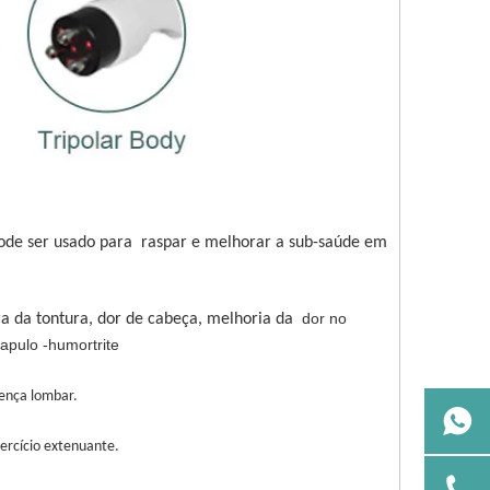
pode ser usado para
raspar e melhorar a sub-saúde em
dor no
ra da tontura, dor de cabeça, melhoria da
apulo -humortrite
oença lombar.
xercício extenuante.