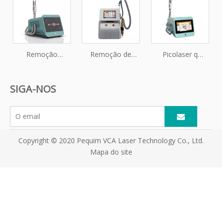
aprovada pela
shuge máquina a
tatuagem a laser
FDA
laser pico
picoplus
Remoção
Remoção de
Picolaser q
profissional de
tatuagem a laser
comutada e
tatuagem a laser
com troca de
remoção de
SIGA-NOS
pico
picossegundos q
tatuagem a laser
picossegundos
yag máquina a
laser
Copyright © 2020 Pequim VCA Laser Technology Co., Ltd.
Mapa do site