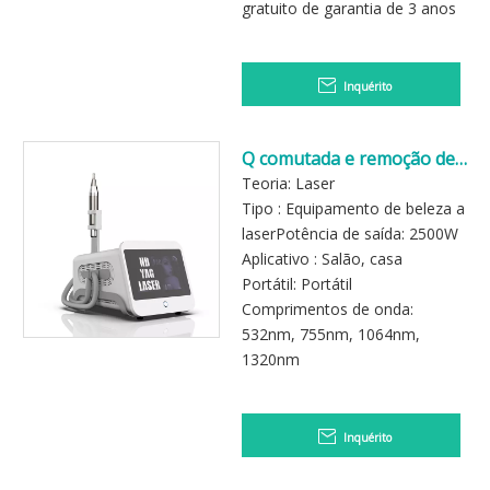
gratuito de garantia de 3 anos
Inquérito
Q comutada e remoção de
tatuagem a laser shuge
Teoria: Laser
máquina a laser pico
Tipo : Equipamento de beleza a
laserPotência de saída: 2500W
Aplicativo : Salão, casa
Portátil: Portátil
Comprimentos de onda:
532nm, 755nm, 1064nm,
1320nm
Inquérito