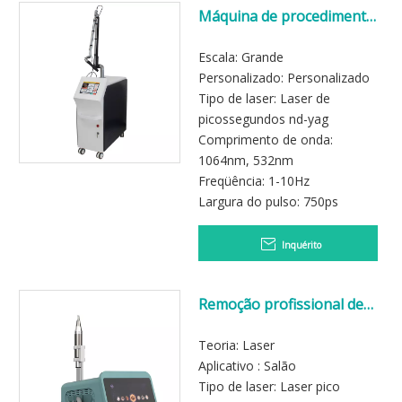
Máquina de procedimento
de remoção de tatuagem a
laser picoplus
Escala: Grande
Personalizado: Personalizado
Tipo de laser: Laser de
picossegundos nd-yag
Comprimento de onda:
1064nm, 532nm
Freqüência: 1-10Hz
Largura do pulso: 750ps
Inquérito
Remoção profissional de
tatuagem a laser pico
Teoria: Laser
Aplicativo : Salão
Tipo de laser: Laser pico