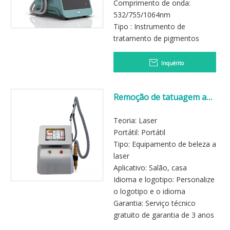
Comprimento de onda:
532/755/1064nm
Tipo : Instrumento de
tratamento de pigmentos
Inquérito
Remoção de tatuagem a
laser com troca de
picossegundos q
Teoria: Laser
picossegundos
Portátil: Portátil
Tipo: Equipamento de beleza a
laser
Aplicativo: Salão, casa
Idioma e logotipo: Personalize
o logotipo e o idioma
Garantia: Serviço técnico
gratuito de garantia de 3 anos