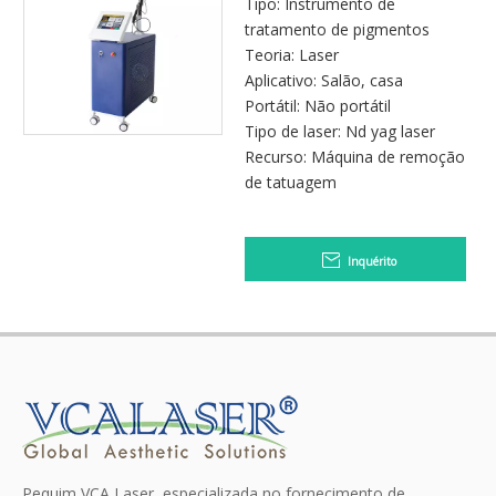
pigmentação tatuagem
Tipo: Instrumento de
Máquina de remoção
tratamento de pigmentos
Máquina de fábrica Preço
Teoria: Laser
Aplicativo: Salão, casa
Portátil: Não portátil
Tipo de laser: Nd yag laser
Recurso: Máquina de remoção
de tatuagem
Inquérito
Pequim VCA Laser, especializada no fornecimento de