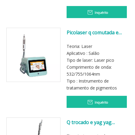
Inquérito
Picolaser q comutada e
remoção de tatuagem a
laser yag máquina a laser
Teoria: Laser
Aplicativo : Salão
Tipo de laser: Laser pico
Comprimento de onda:
532/755/1064nm
Tipo : Instrumento de
tratamento de pigmentos
Inquérito
Q trocado e yag yag
picossegund a laser