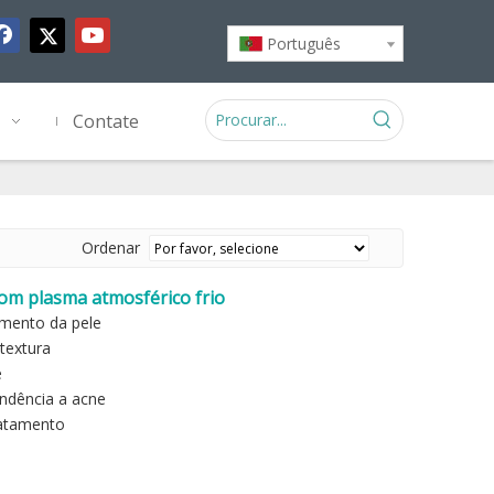
Português
Contate
Ordenar
com plasma atmosférico frio
imento da pele
textura
e
ndência a acne
ratamento