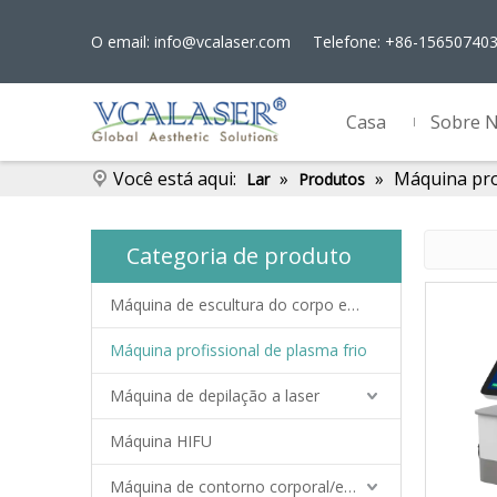
O email:
info@vcalaser.com
Telefone: +86-15650740
Casa
Sobre 
Você está aqui:
»
»
Máquina prof
Lar
Produtos
Categoria de produto
Máquina de escultura do corpo ems
Máquina profissional de plasma frio
Máquina de depilação a laser
Máquina HIFU
Máquina de contorno corporal/emagrecimento