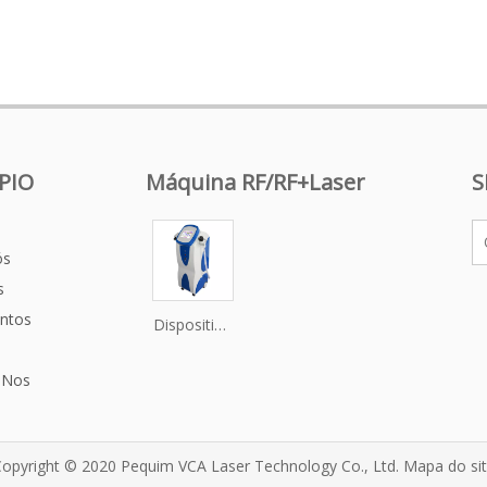
PIO
Máquina RF/RF+Laser
S
ós
s
ntos
Dispositivo
de lifting
facial para
-Nos
endurecimento
da pele RF
para
opyright © 2020 Pequim VCA Laser Technology Co., Ltd.
Mapa do si
cuidados