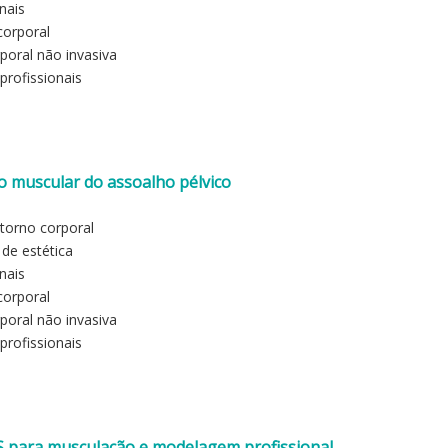
nais
corporal
poral não invasiva
profissionais
o muscular do assoalho pélvico
torno corporal
 de estética
nais
corporal
poral não invasiva
profissionais
S para musculação e modelagem profissional