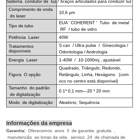
Sistema
condutor
de
luz
7 braços articulados para conduzir luz
Comprimento de onda
10,6 µm
do laser
EUA '
COHERENT
'
Tubo
de metal
Tipo de tubo
RF
/ tubo de vidro
Potência
Laser
40W
S
can
/ Ultra pulse
/
Ginecologia /
Tratamentos
disponíveis
Odontologia / Andrologia
Energia
Laser
1-40W /
10
-
1000
mj
, ajustável
Quadrado, Triângulo, Redondo,
Figura
O
opção
Retângulo, Linha, Hexágono.
(com
oco no centro está disponível)
Tamanho
do
padrão
0.1
*
0,1 mm—20
*
20 mm
de
digitalização
Modo
de
digitalização
Aleatório; Sequência
Informações da empresa
Garantia:
Oferecemos anos 3 de garantia gratuita ,
manutenção ao longo da vida , serviço 24 de chamada de